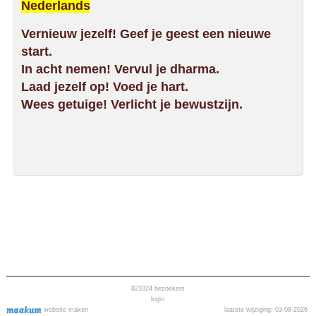
Nederlands
Vernieuw jezelf! Geef je geest een nieuwe
start.
In acht nemen! Vervul je dharma.
Laad jezelf op! Voed je hart.
Wees getuige! Verlicht je bewustzijn.
823324
bezoekers
login
website maken
laatste wijziging: 03-08-2026