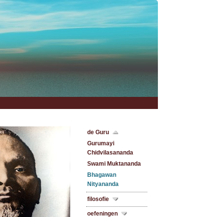
de Guru
Gurumayi
Chidvilasananda
Swami Muktananda
Bhagawan
Nityananda
filosofie
oefeningen