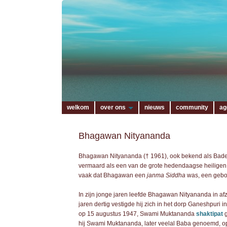
welkom
over ons
nieuws
community
ag
Bhagawan Nityananda
Bhagawan Nityananda († 1961), ook bekend als Bade B
vermaard als een van de grote hedendaagse heiligen
vaak dat Bhagawan een
janma Siddha
was, een gebor
In zijn jonge jaren leefde Bhagawan Nityananda in afz
jaren dertig vestigde hij zich in het dorp Ganeshpuri i
op 15 augustus 1947, Swami Muktananda
shaktipat
g
hij Swami Muktananda, later veelal Baba genoemd, o