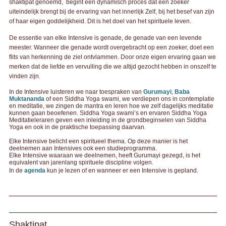
shaktipat genoemd, begint een dynamisch proces dat een zoeker
uiteindelijk brengt bij de ervaring van het innerlijk Zelf, bij het besef van zijn
of haar eigen goddelijkheid. Dit is het doel van het spirituele leven.
De essentie van elke Intensive is genade, de genade van een levende
meester. Wanneer die genade wordt overgebracht op een zoeker, doet een
flits van herkenning de ziel ontvlammen. Door onze eigen ervaring gaan we
merken dat de liefde en vervulling die we altijd gezocht hebben in onszelf te
vinden zijn.
In de Intensive luisteren we naar toespraken van
Gurumayi
,
Baba
Muktananda
of een Siddha Yoga swami, we verdiepen ons in contemplatie
en meditatie, we zingen de mantra en leren hoe we zelf dagelijks meditatie
kunnen gaan beoefenen. Siddha Yoga swami’s en ervaren Siddha Yoga
Meditatieleraren geven een inleiding in de grondbeginselen van Siddha
Yoga en ook in de praktische toepassing daarvan.
Elke Intensive belicht een spiritueel thema. Op deze manier is het
deelnemen aan Intensives ook een studieprogramma.
Elke Intensive waaraan we deelnemen, heeft Gurumayi gezegd, is het
equivalent van jarenlang spirituele discipline volgen.
In de
agenda
kun je lezen of en wanneer er een Intensive is gepland.
Shaktipat