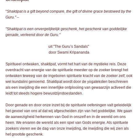
"
Shaktipat is a gift beyond compare, the gift of divine grace bestowed by the
Guru." –
"Shaktipat is een onvergelijkelijk geschenk, het geschenk van goddelijke
genade, verleend door de Guru."
uit "The Guru’s Sandals"
door Swami Kripananda
Spiritueel ontwaken, shaktipat, vormt het hart van de mystieke reis. Deze
overdracht van energie van de spirituele meester op de zoeker brengt het
ontwaken teweeg van de ingeboren spirituele kracht van de zoeker zelf, ook
wel kundalini genoemd. Shaktipat wordt door de yogateksten beschreven
als een inwijding die een innerlijke ontplooiing van gewaarzijn activeert die
leidt tot steeds hogere bewustzijnstoestanden.
Door genade en door onze inzet bij de spirituele oefeningen valt geleidelijk
het gevoel van ons af dat wij afgescheiden zijn van het goddelijke. We gaan
de aanwezigheid herkennen van God in onszelf en in de wereld om ons
heen. We ervaren de wereld als een spel van Gods energie. Als spirituele
zoekers vieren we de dag van onze inwijding, de inwijding die wij zien als
het grootste geschenk.